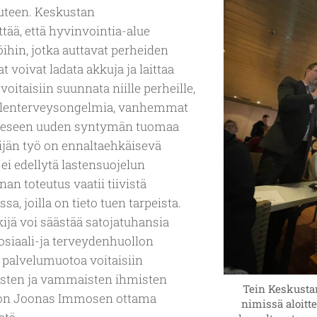
uuteen. Keskustan
tää, että hyvinvointia-alue
öihin, jotka auttavat perheiden
 voivat ladata akkuja ja laittaa
voitaisiin suunnata niille perheille,
ielenterveysongelmia, vanhemmat
rheeseen uuden syntymän tuomaa
jän työ on ennaltaehkäisevä
 ei edellytä lastensuojelun
an toteutus vaatii tiivistä
a, joilla on tieto tuen tarpeista.
ijä voi säästää satojatuhansia
osiaali-ja terveydenhuollon
 palvelumuotoa voitaisiin
ten ja vammaisten ihmisten
Tein Keskusta
on Joonas Immosen ottama
nimissä aloitt