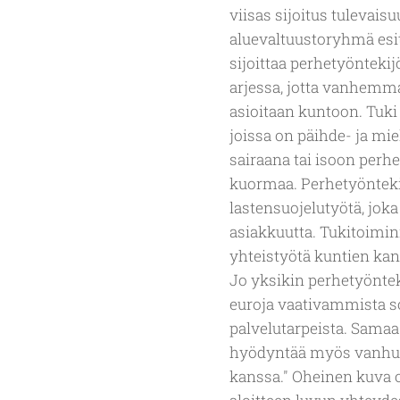
viisas sijoitus tulevais
aluevaltuustoryhmä esit
sijoittaa perhetyöntekij
arjessa, jotta vanhemmat
asioitaan kuntoon. Tuki 
joissa on päihde- ja m
sairaana tai isoon pe
kuormaa. Perhetyönteki
lastensuojelutyötä, joka
asiakkuutta. Tukitoiminn
yhteistyötä kuntien kanss
Jo yksikin perhetyöntek
euroja vaativammista s
palvelutarpeista. Samaa
hyödyntää myös vanhus
kanssa."
Oheinen kuva 