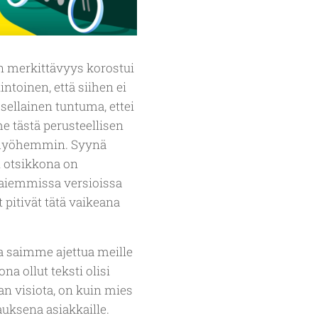
n merkittävyys korostui
toinen, että siihen ei
 sellainen tuntuma, ettei
e tästä perusteellisen
an myöhemmin. Syynä
n otsikkona on
n aiemmissa versioissa
 pitivät tätä vaikeana
 saimme ajettua meille
a ollut teksti olisi
an visiota, on kuin mies
auksena asiakkaille.