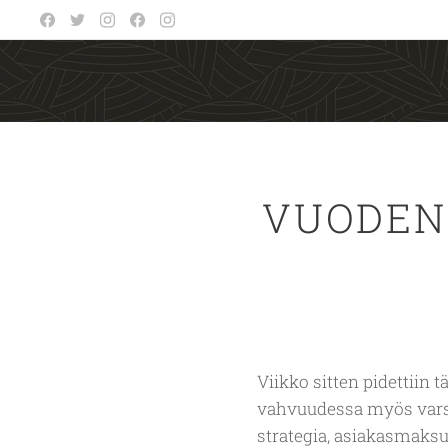
VUODEN
Viikko sitten pidettiin
vahvuudessa myös vars
strategia, asiakasmaksu