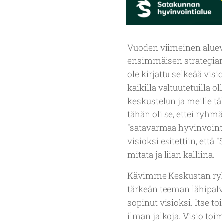
Vuoden viimeinen aluev
ensimmäisen strategian 
ole kirjattu selkeää vis
kaikilla valtuutetuilla
keskustelun ja meille 
tähän oli se, ettei ryh
"satavarmaa hyvinvointia
visioksi esitettiin, ett
mitata ja liian kalliina.
Kävimme Keskustan ryhm
tärkeän teeman lähipalve
sopinut visioksi. Itse t
ilman jalkoja. Visio toi