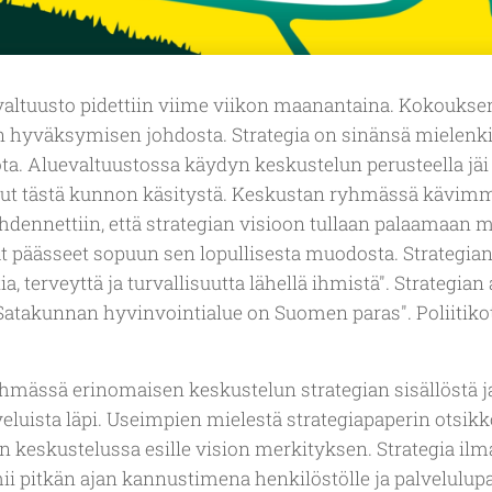
altuusto pidettiin viime viikon maanantaina. Kokoukse
hyväksymisen johdosta. Strategia on sinänsä mielenkiin
iota. Aluevaltuustossa käydyn keskustelun perusteella jäi
 ollut tästä kunnon käsitystä. Keskustan ryhmässä kävimm
tähdennettiin, että strategian visioon tullaan palaama
mät päässeet sopuun sen lopullisesta muodosta. Strategia
, terveyttä ja turvallisuutta lähellä ihmistä". Strategia
ä "Satakunnan hyvinvointialue on Suomen paras". Poliitikot
ässä erinomaisen keskustelun strategian sisällöstä ja
luista läpi. Useimpien mielestä strategiapaperin otsikkon
oin keskustelussa esille vision merkityksen. Strategia ilm
mii pitkän ajan kannustimena henkilöstölle ja palvelulup