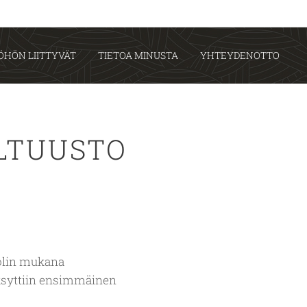
ÖHÖN LIITTYVÄT
TIETOA MINUSTA
YHTEYDENOTTO
LTUUSTO
 olin mukana
ksyttiin ensimmäinen