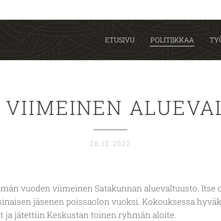
ETUSIVU
POLITIIKKAA
TY
 VIIMEINEN ALUEVA
26.12.2022
 tämän vuoden viimeinen Satakunnan aluevaltuusto. Itse
inaisen jäsenen poissaolon vuoksi. Kokouksessa hyvä
t ja jätettiin Keskustan toinen ryhmän aloite.