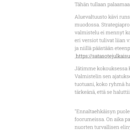
Tähän tullaan palaamaan
Aluevaltuusto kävi runs
muodossa. Strategiaprose
valmistelu ei mennyt kai
eri versiot tulivat liian
ja niillä päästään eteen
https://satasotejulkai
Jätimme kokouksessa Ke
Valmistelin sen ajatuks
tuotuani, koko ryhmä hal
tärkeänä, että se halut
"Ennaltaehkäisyn puole
foorumeissa. On aika pa
nuorten turvallisen el