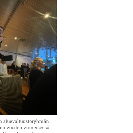
n aluevaltuustoryhmän
een vuoden viimeisessä