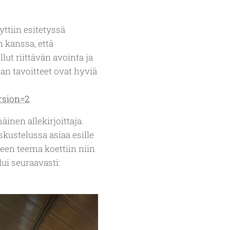
ttiin esitetyssä
n kanssa, että
lut riittävän avointa ja
gian tavoitteet ovat hyviä
rsion=2
nen allekirjoittaja.
kustelussa asiaa esille
teen teema koettiin niin
ui seuraavasti: