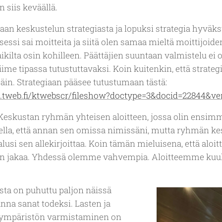
 siis keväällä.
aan keskustelun strategiasta ja lopuksi strategia hyväksy
ssi sai moitteita ja siitä olen samaa mieltä moittijoide
kilta osin kohilleen. Päättäjien suuntaan valmistelu ei ol
 viime tipassa tutustuttavaksi. Koin kuitenkin, että strate
päin. Strategiaan pääsee tutustumaan tästä:
su.tweb.fi/ktwebscr/fileshow?doctype=3&docid=22844&ve
skustan ryhmän yhteisen aloitteen, jossa olin ensimmäi
ella, että annan sen omissa nimissäni, mutta ryhmän kes
usi sen allekirjoittaa. Koin tämän mieluisena, että aloit
tiin jakaa. Yhdessä olemme vahvempia. Aloitteemme kuul
sta on puhuttu paljon näissä
nna sanat todeksi. Lasten ja
inympäristön varmistaminen on