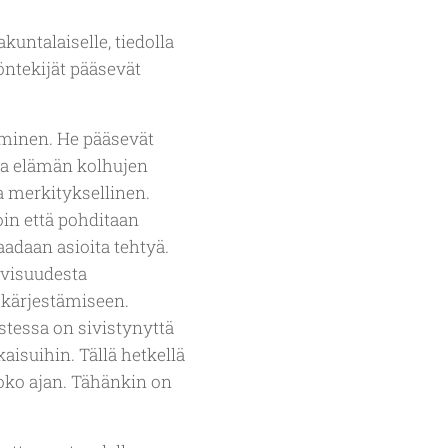
kuntalaiselle, tiedolla
öntekijät pääsevät
uminen. He pääsevät
kea elämän kolhujen
a merkityksellinen.
oin että pohditaan
aadaan asioita tehtyä.
ivisuudesta
 kärjestämiseen.
tessa on sivistynyttä
isuihin. Tällä hetkellä
oko ajan. Tähänkin on