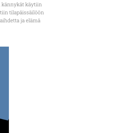
a kännykät käytiin
iin tilapäissäilöön
vaihdetta ja elämä