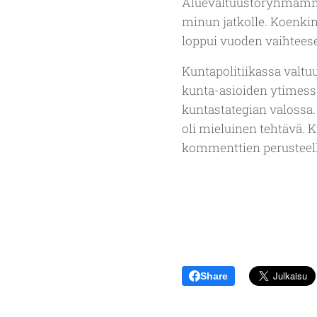
Aluevaltuustoryhmämme 
minun jatkolle. Koenkin
loppui vuoden vaihtees
Kuntapolitiikassa valt
kunta-asioiden ytimess
kuntastategian valossa
oli mieluinen tehtävä. 
kommenttien perusteella
Share