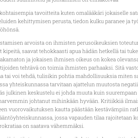
kohtaisempia tavoitteita kuten omalääkäri jokaiselle sata
eluiden kehittymisen perusta, tiedon kulku paranee ja ty
yöhönsä.
lustamisen arvoista on ihmisten perusoikeuksien toteut
vat kipeitä, saavat tehokkaasti apua hädän hetkellä tai tu
 jakamaton ja jokaisen ihmisen oikeus on kokea olevans
ltijoiden tehtävä on toimia ihmisten parhaaksi. Sitä vast
saa tai voi tehdä, tulisikin pohtia mahdollisuuksia miten s
ssa yhteiskunnassa tarvitaan ajattelun muutosta negati
käs julkinen keskustelu ei johda muuta kuin suurempaan
harvemmin johtanut mihinkään hyvään. Kritiikkiä ilmais
een vuorovaikutuksen kautta päästään kestävämpiin ratka
äntöyhteiskunnassa, jossa vapauden tilaa rajoitetaan k
yrokratiaa on saatava vähemmäksi.