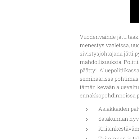
Vuodenvaihde jätti taa
menestys vaaleissa, uude
sivistysjohtajana jätti 
mahdollisuuksia. Politii
päättyi. Aluepolitiika
seminaarissa pohtimassa
tämän kevään aluevaltu
ennakkopohdinnoissa pä
Asiakkaiden pa
Satakunnan hyvi
Kriisinkestäväm
Toiminnan ja ta