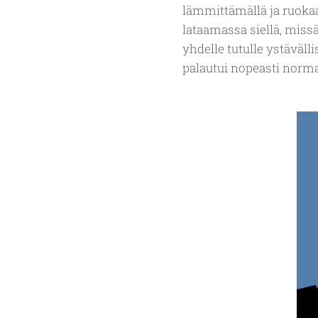
lämmittämällä ja ruokaa 
lataamassa siellä, miss
yhdelle tutulle ystäväll
palautui nopeasti norma