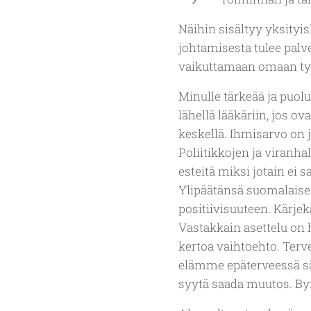
Näihin sisältyy yksityis
johtamisesta tulee palv
vaikuttamaan omaan t
Minulle tärkeää ja puo
lähellä lääkäriin, jos o
keskellä. Ihmisarvo on
Poliitikkojen ja viranha
esteitä miksi jotain ei 
Ylipäätänsä suomalaise
positiivisuuteen. Kärje
Vastakkain asettelu on 
kertoa vaihtoehto. Terv
elämme epäterveessä sä
syytä saada muutos. B