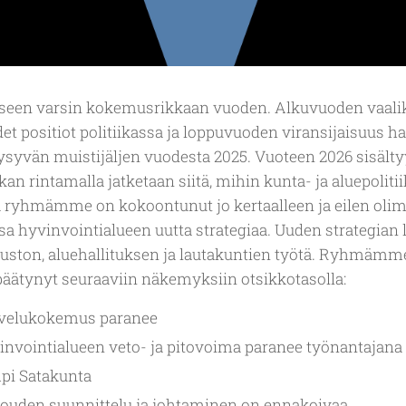
kseen varsin kokemusrikkaan vuoden. Alkuvuoden vaali
t positiot politiikassa ja loppuvuoden viransijaisuus hal
pysyvän muistijäljen vuodesta 2025. Vuoteen 2026 sisälty
kan rintamalla jatketaan siitä, mihin kunta- ja aluepolit
ssa ryhmämme on kokoontunut jo kertaalleen ja eilen ol
 hyvinvointialueen uutta strategiaa. Uuden strategian 
uston, aluehallituksen ja lautakuntien työtä. Ryhmämm
ätynyt seuraaviin näkemyksiin otsikkotasolla:
lvelukokemus paranee
nvointialueen veto- ja pitovoima paranee työnantajana
pi Satakunta
louden suunnittelu ja johtaminen on ennakoivaa