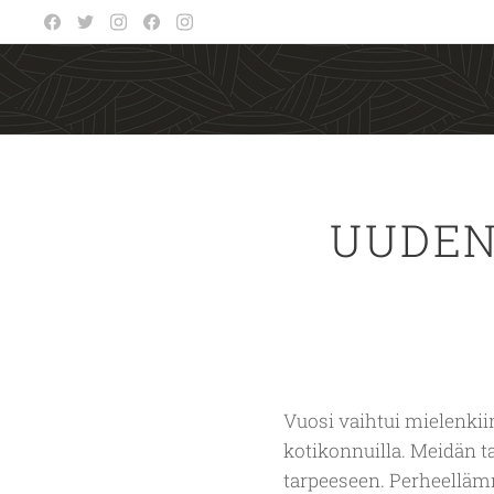
UUDEN
Vuosi vaihtui mielenki
kotikonnuilla. Meidän t
tarpeeseen. Perheellämm