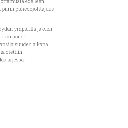
uottamusta edelleen
 piirin puheenjohtajuus
ydän ympärillä ja olen
iohin uuden
ansijaisuuden aikana
a otettiin
lää arjessa.