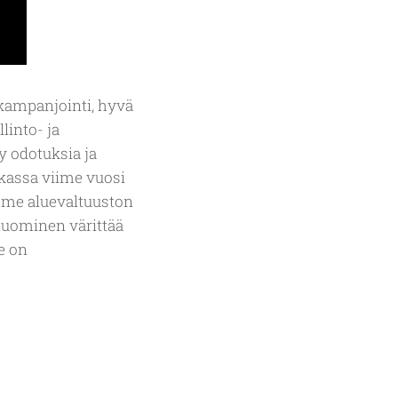
kampanjointi, hyvä
linto- ja
y odotuksia ja
iikassa viime vuosi
imme aluevaltuuston
luominen värittää
e on