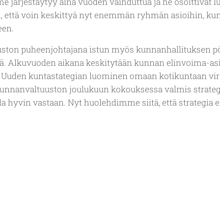
järjestäytyy aina vuoden vaihduttua ja he osoittivat l
, että voin keskittyä nyt enemmän ryhmän asioihin, kun
een.
uuston puheenjohtajana istun myös kunnanhallituksen pö
ä. Alkuvuoden aikana keskitytään kunnan elinvoima-as
. Uuden kuntastategian luominen omaan kotikuntaan vir
Kunnanvaltuuston joulukuun kokouksessa valmis strategi
 hyvin vastaan. Nyt huolehdimme siitä, että strategia e