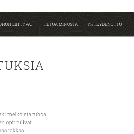
ÖHÖN LIITTYVÄT
TIETOA MINUSTA
YHTEYDENOTTO
TUKSIA
eki melkoista tuhoa
n opit tulivat
vaa takkaa