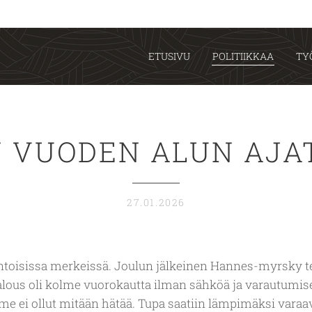
ETUSIVU
POLITIIKKAA
TY
 VUODEN ALUN AJA
27.01.2026
intoisissa merkeissä. Joulun jälkeinen Hannes-myrsky t
alous oli kolme vuorokautta ilman sähköä ja varautumise
e ei ollut mitään hätää. Tupa saatiin lämpimäksi varaa