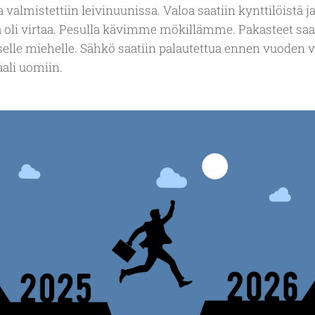
valmistettiin leivinuunissa. Valoa saatiin kynttilöistä j
ä oli virtaa. Pesulla kävimme mökillämme. Pakasteet saat
iselle miehelle. Sähkö saatiin palautettua ennen vuoden 
ali uomiin.