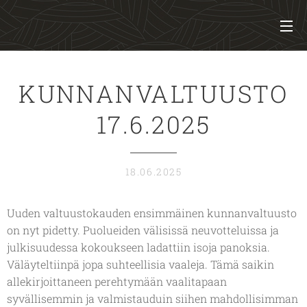
KUNNANVALTUUSTO
17.6.2025
18.06.2025
Uuden valtuustokauden ensimmäinen kunnanvaltuusto
on nyt pidetty. Puolueiden välisissä neuvotteluissa ja
julkisuudessa kokoukseen ladattiin isoja panoksia.
Väläyteltiinpä jopa suhteellisia vaaleja. Tämä saikin
allekirjoittaneen perehtymään vaalitapaan
syvällisemmin ja valmistauduin siihen mahdollisimman