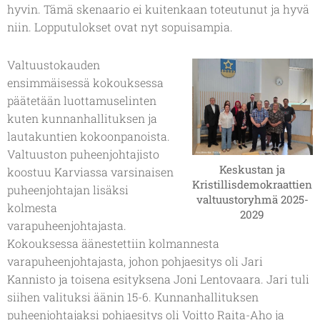
hyvin. Tämä skenaario ei kuitenkaan toteutunut ja hyvä
niin. Lopputulokset ovat nyt sopuisampia.
Valtuustokauden
ensimmäisessä kokouksessa
päätetään luottamuselinten
kuten kunnanhallituksen ja
lautakuntien kokoonpanoista.
Valtuuston puheenjohtajisto
Keskustan ja
koostuu Karviassa varsinaisen
Kristillisdemokraattien
puheenjohtajan lisäksi
valtuustoryhmä 2025-
kolmesta
2029
varapuheenjohtajasta.
Kokouksessa äänestettiin kolmannesta
varapuheenjohtajasta, johon pohjaesitys oli Jari
Kannisto ja toisena esityksena Joni Lentovaara. Jari tuli
siihen valituksi äänin 15-6. Kunnanhallituksen
puheenjohtajaksi pohjaesitys oli Voitto Raita-Aho ja