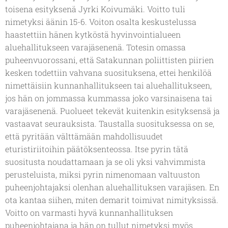
toisena esityksenä Jyrki Koivumäki. Voitto tuli
nimetyksi äänin 15-6. Voiton osalta keskustelussa
haastettiin hänen kytköstä hyvinvointialueen
aluehallitukseen varajäsenenä. Totesin omassa
puheenvuorossani, että Satakunnan poliittisten piirien
kesken todettiin vahvana suosituksena, ettei henkilöä
nimettäisiin kunnanhallitukseen tai aluehallitukseen,
jos hän on jommassa kummassa joko varsinaisena tai
varajäsenenä. Puolueet tekevät kuitenkin esityksensä ja
vastaavat seurauksista. Taustalla suosituksessa on se,
että pyritään välttämään mahdollisuudet
eturistiriitoihin päätöksenteossa. Itse pyrin tätä
suositusta noudattamaan ja se oli yksi vahvimmista
perusteluista, miksi pyrin nimenomaan valtuuston
puheenjohtajaksi olenhan aluehallituksen varajäsen. En
ota kantaa siihen, miten demarit toimivat nimityksissä.
Voitto on varmasti hyvä kunnanhallituksen
puheenjohtajana ja hän on tullut nimetyksi myös