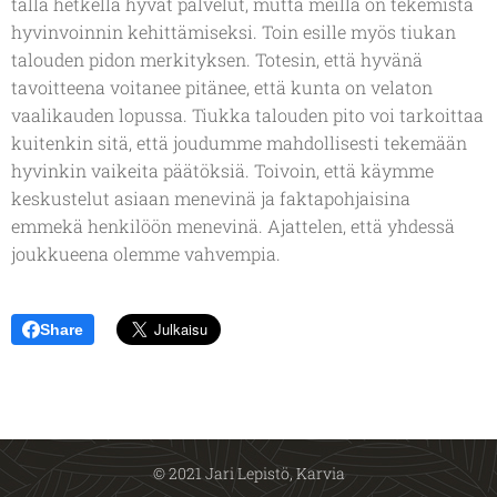
tällä hetkellä hyvät palvelut, mutta meillä on tekemistä
hyvinvoinnin kehittämiseksi. Toin esille myös tiukan
talouden pidon merkityksen. Totesin, että hyvänä
tavoitteena voitanee pitänee, että kunta on velaton
vaalikauden lopussa. Tiukka talouden pito voi tarkoittaa
kuitenkin sitä, että joudumme mahdollisesti tekemään
hyvinkin vaikeita päätöksiä. Toivoin, että käymme
keskustelut asiaan menevinä ja faktapohjaisina
emmekä henkilöön menevinä. Ajattelen, että yhdessä
joukkueena olemme vahvempia.
Share
© 2021 Jari Lepistö, Karvia