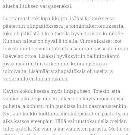
aluehallituksen varajäseneksi.
Luottamushenkilöpaikkojen lisäksi kokouksessa
päätettiin tilinpäätöksestä ja toimintakertomuksesta,
joka oli pitkästä aikaa todella hyvä Karvian kunnalle.
Kunnan talous on hyvällä tolalla. Viime aikaiset isot
investoinnit on voitu toteuttaa suoraan kassasta ilman
lisävelan ottoa. Lisäksi hyväksyttiin hallintosääntö,
jossa määriteltiin tarkemmin kunnanjohtajan
toimivalta. Lisämäärärahapäätöksiä oli useita ja
vuokratalojen lainan takaus.
Käytin kokouksessa myös linjapuheen. Totesin, että
vaalien aikaan ja niiden jälkeen on käyty monenlaisia
puheita ja kohistu niin puskissa kuin naamatustenkin.
Nyt kun kaikki luottamushenkilöpaikat on päätetty, on
aika katsoa eteenpäin. Tällä valtuustokaudella meidän
tulee ajatella Karvian ja karvialaisten parasta. Meillä on