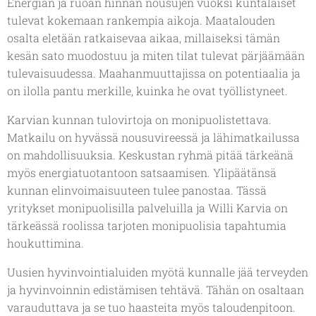
Energian ja ruoan hinnan nousujen vuoksi kuntalaiset
tulevat kokemaan rankempia aikoja. Maatalouden
osalta eletään ratkaisevaa aikaa, millaiseksi tämän
kesän sato muodostuu ja miten tilat tulevat pärjäämään
tulevaisuudessa. Maahanmuuttajissa on potentiaalia ja
on ilolla pantu merkille, kuinka he ovat työllistyneet.
Karvian kunnan tulovirtoja on monipuolistettava.
Matkailu on hyvässä nousuvireessä ja lähimatkailussa
on mahdollisuuksia. Keskustan ryhmä pitää tärkeänä
myös energiatuotantoon satsaamisen. Ylipäätänsä
kunnan elinvoimaisuuteen tulee panostaa. Tässä
yritykset monipuolisilla palveluilla ja Willi Karvia on
tärkeässä roolissa tarjoten monipuolisia tapahtumia
houkuttimina.
Uusien hyvinvointialuiden myötä kunnalle jää terveyden
ja hyvinvoinnin edistämisen tehtävä. Tähän on osaltaan
varauduttava ja se tuo haasteita myös taloudenpitoon.