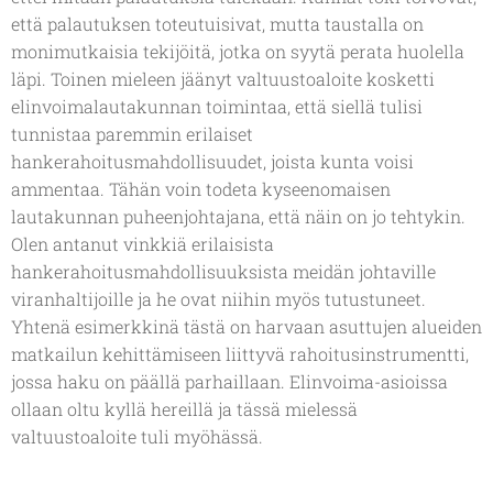
että palautuksen toteutuisivat, mutta taustalla on
monimutkaisia tekijöitä, jotka on syytä perata huolella
läpi. Toinen mieleen jäänyt valtuustoaloite kosketti
elinvoimalautakunnan toimintaa, että siellä tulisi
tunnistaa paremmin erilaiset
hankerahoitusmahdollisuudet, joista kunta voisi
ammentaa. Tähän voin todeta kyseenomaisen
lautakunnan puheenjohtajana, että näin on jo tehtykin.
Olen antanut vinkkiä erilaisista
hankerahoitusmahdollisuuksista meidän johtaville
viranhaltijoille ja he ovat niihin myös tutustuneet.
Yhtenä esimerkkinä tästä on harvaan asuttujen alueiden
matkailun kehittämiseen liittyvä rahoitusinstrumentti,
jossa haku on päällä parhaillaan. Elinvoima-asioissa
ollaan oltu kyllä hereillä ja tässä mielessä
valtuustoaloite tuli myöhässä.