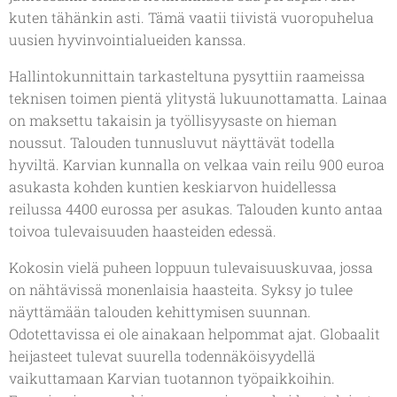
kuten tähänkin asti. Tämä vaatii tiivistä vuoropuhelua
uusien hyvinvointialueiden kanssa.
Hallintokunnittain tarkasteltuna pysyttiin raameissa
teknisen toimen pientä ylitystä lukuunottamatta. Lainaa
on maksettu takaisin ja työllisyysaste on hieman
noussut. Talouden tunnusluvut näyttävät todella
hyviltä. Karvian kunnalla on velkaa vain reilu 900 euroa
asukasta kohden kuntien keskiarvon huidellessa
reilussa 4400 eurossa per asukas. Talouden kunto antaa
toivoa tulevaisuuden haasteiden edessä.
Kokosin vielä puheen loppuun tulevaisuuskuvaa, jossa
on nähtävissä monenlaisia haasteita. Syksy jo tulee
näyttämään talouden kehittymisen suunnan.
Odotettavissa ei ole ainakaan helpommat ajat. Globaalit
heijasteet tulevat suurella todennäköisyydellä
vaikuttamaan Karvian tuotannon työpaikkoihin.