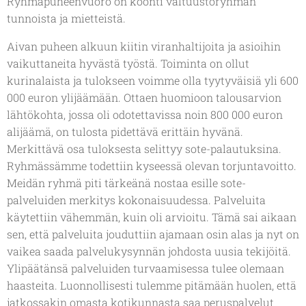
Ryhmäpuheenvuoro on koonti valtuustoryhmän
tunnoista ja mietteistä.
Aivan puheen alkuun kiitin viranhaltijoita ja asioihin
vaikuttaneita hyvästä työstä. Toiminta on ollut
kurinalaista ja tulokseen voimme olla tyytyväisiä yli 600
000 euron ylijäämään. Ottaen huomioon talousarvion
lähtökohta, jossa oli odotettavissa noin 800 000 euron
alijäämä, on tulosta pidettävä erittäin hyvänä.
Merkittävä osa tuloksesta selittyy sote-palautuksina.
Ryhmässämme todettiin kyseessä olevan torjuntavoitto.
Meidän ryhmä piti tärkeänä nostaa esille sote-
palveluiden merkitys kokonaisuudessa. Palveluita
käytettiin vähemmän, kuin oli arvioitu. Tämä sai aikaan
sen, että palveluita jouduttiin ajamaan osin alas ja nyt on
vaikea saada palvelukysynnän johdosta uusia tekijöitä.
Ylipäätänsä palveluiden turvaamisessa tulee olemaan
haasteita. Luonnollisesti tulemme pitämään huolen, että
jatkossakin omasta kotikunnasta saa peruspalvelut