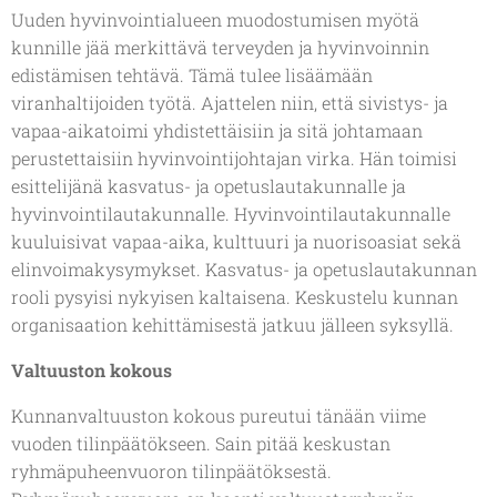
Uuden hyvinvointialueen muodostumisen myötä
kunnille jää merkittävä terveyden ja hyvinvoinnin
edistämisen tehtävä. Tämä tulee lisäämään
viranhaltijoiden työtä. Ajattelen niin, että sivistys- ja
vapaa-aikatoimi yhdistettäisiin ja sitä johtamaan
perustettaisiin hyvinvointijohtajan virka. Hän toimisi
esittelijänä kasvatus- ja opetuslautakunnalle ja
hyvinvointilautakunnalle. Hyvinvointilautakunnalle
kuuluisivat vapaa-aika, kulttuuri ja nuorisoasiat sekä
elinvoimakysymykset. Kasvatus- ja opetuslautakunnan
rooli pysyisi nykyisen kaltaisena. Keskustelu kunnan
organisaation kehittämisestä jatkuu jälleen syksyllä.
Valtuuston kokous
Kunnanvaltuuston kokous pureutui tänään viime
vuoden tilinpäätökseen. Sain pitää keskustan
ryhmäpuheenvuoron tilinpäätöksestä.