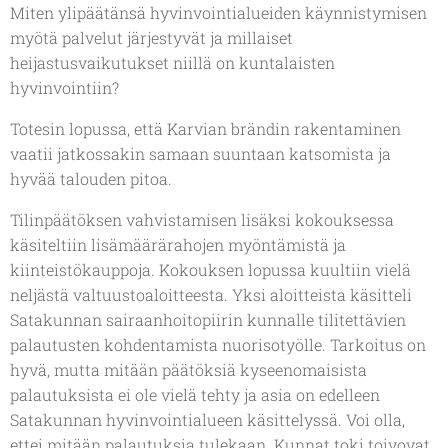
Miten ylipäätänsä hyvinvointialueiden käynnistymisen
myötä palvelut järjestyvät ja millaiset
heijastusvaikutukset niillä on kuntalaisten
hyvinvointiin?
Totesin lopussa, että Karvian brändin rakentaminen
vaatii jatkossakin samaan suuntaan katsomista ja
hyvää talouden pitoa.
Tilinpäätöksen vahvistamisen lisäksi kokouksessa
käsiteltiin lisämäärärahojen myöntämistä ja
kiinteistökauppoja. Kokouksen lopussa kuultiin vielä
neljästä valtuustoaloitteesta. Yksi aloitteista käsitteli
Satakunnan sairaanhoitopiirin kunnalle tilitettävien
palautusten kohdentamista nuorisotyölle. Tarkoitus on
hyvä, mutta mitään päätöksiä kyseenomaisista
palautuksista ei ole vielä tehty ja asia on edelleen
Satakunnan hyvinvointialueen käsittelyssä. Voi olla,
ettei mitään palautuksia tulekaan. Kunnat toki toivovat,