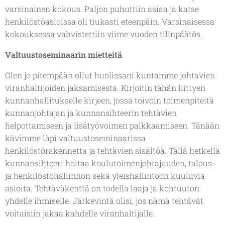
varsinainen kokous. Paljon puhuttiin asiaa ja katse
henkilöstöasioissa oli tiukasti eteenpäin. Varsinaisessa
kokouksessa vahvistettiin viime vuoden tilinpäätös.
Valtuustoseminaarin mietteitä
Olen jo pitempään ollut huolissani kuntamme johtavien
viranhaltijoiden jaksamisesta. Kirjoitin tähän liittyen
kunnanhallitukselle kirjeen, jossa toivoin toimenpiteitä
kunnanjohtajan ja kunnansihteerin tehtävien
helpottamiseen ja lisätyövoimen palkkaamiseen. Tänään
kävimme läpi valtuustoseminaarissa
henkilöstörakennetta ja tehtävien sisältöä. Tällä hetkellä
kunnansihteeri hoitaa koulutoimenjohtajuuden, talous-
ja henkilöstöhallinnon sekä yleishallintoon kuuluvia
asioita. Tehtäväkenttä on todella laaja ja kohtuuton
yhdelle ihmiselle. Järkevintä olisi, jos nämä tehtävät
voitaisiin jakaa kahdelle viranhaltijalle.