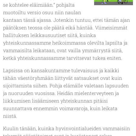
se kohtelee eläimiään.” pohjalta
muotoiltu versio osuu niin naulan
kantaan tässä ajassa. Jotenkin tuntuu, ettei tämän ajan
päätöksen teossa ole päätä eikä häntää. Viimeisimmät
hallituksen leikkausuutiset siitä, kuinka
yhteiskunnassamme heikoimmassa olevilta lapsilta ja
vammaisilta leikataan, ovat vailla ymmärrystä siitä,
ketkä yhteiskunnassamme tarvitsevat tukea eniten.
Lapsissa on kansakuntamme tulevaisuus ja kaikki
tähän väestöryhmään liittyvät satsaukset ovat kuin
sijoittamista siihen. Pohja elämälle valetaan lapsuuden
ja nuoruuden vuosissa. Heidän mielenterveyteen ja
liikkumisen lisäämiseen yhteiskunnan pitäisi
suunnattava ennemmin voimavaroja, kuin leikata
niistä.
Kuulin tänään, kuinka hyvinvointialueiden vammaisiin
tekemät säästötoimet ovat jo kurjistaneet arkea