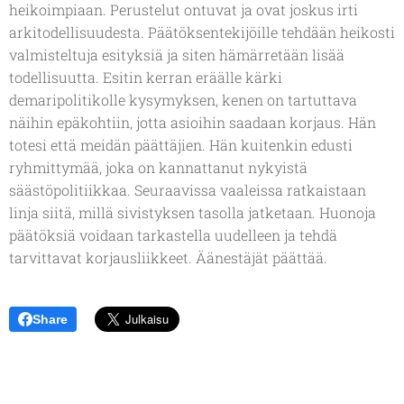
heikoimpiaan. Perustelut ontuvat ja ovat joskus irti
arkitodellisuudesta. Päätöksentekijöille tehdään heikosti
valmisteltuja esityksiä ja siten hämärretään lisää
todellisuutta. Esitin kerran eräälle kärki
demaripolitikolle kysymyksen, kenen on tartuttava
näihin epäkohtiin, jotta asioihin saadaan korjaus. Hän
totesi että meidän päättäjien. Hän kuitenkin edusti
ryhmittymää, joka on kannattanut nykyistä
säästöpolitiikkaa. Seuraavissa vaaleissa ratkaistaan
linja siitä, millä sivistyksen tasolla jatketaan. Huonoja
päätöksiä voidaan tarkastella uudelleen ja tehdä
tarvittavat korjausliikkeet. Äänestäjät päättää.
Share