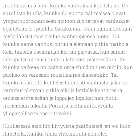
monta tarinaa siitä, kuinka vanhuksia kohdellaan. On
surullista kuulla, kuinka 60 vuotta naimisissa olevat
ympärivuorokautiseen hoitoon sijoitettavat vanhukset
sijoitetaan eri puolilla Satakuntaa. Näin hankaloitetaan
myös läheisten vierailua vanhempiensa luona. Tai
kuinka sama vanhus joutuu ajelemaan pitkiä matkoja
kela-taksilla useamman kerran päivässä, kun samat
labrapalvelut voisi tuottaa lähi sote-pisteessäkin. Tai
kuinka vaikeaa on päästä omaishoidon tuen piiriin, kun
puoliso on vaikeasti muistisairas diabeetikko. Tai
kuinka ensihoito kohtelee huonosti vanhusta, joka on
joutunut olemaan pitkiä aikoja lattialle kaatuneena
omissa eritteissään ja loppujen lopuksi hän joutui
menemään taksilla Poriin ja sieltä kiirekyydillä
yliopistolliseen operoitavaksi.
Kuullessani asioihin liittyvistä päätöksistä, en voi kuin
ihmetellä, kuinka tämä yhteiskunta kohtelee