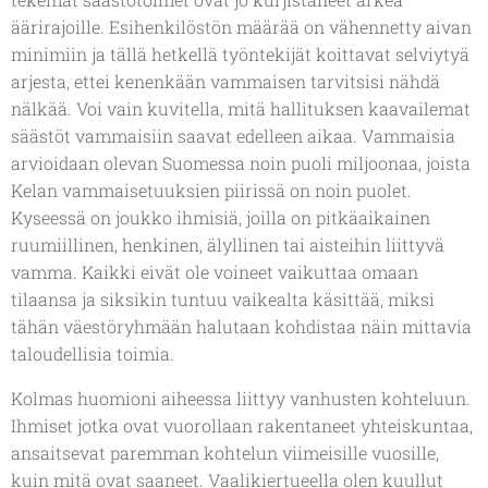
äärirajoille. Esihenkilöstön määrää on vähennetty aivan
minimiin ja tällä hetkellä työntekijät koittavat selviytyä
arjesta, ettei kenenkään vammaisen tarvitsisi nähdä
nälkää. Voi vain kuvitella, mitä hallituksen kaavailemat
säästöt vammaisiin saavat edelleen aikaa. Vammaisia
arvioidaan olevan Suomessa noin puoli miljoonaa, joista
Kelan vammaisetuuksien piirissä on noin puolet.
Kyseessä on joukko ihmisiä, joilla on pitkäaikainen
ruumiillinen, henkinen, älyllinen tai aisteihin liittyvä
vamma. Kaikki eivät ole voineet vaikuttaa omaan
tilaansa ja siksikin tuntuu vaikealta käsittää, miksi
tähän väestöryhmään halutaan kohdistaa näin mittavia
taloudellisia toimia.
Kolmas huomioni aiheessa liittyy vanhusten kohteluun.
Ihmiset jotka ovat vuorollaan rakentaneet yhteiskuntaa,
ansaitsevat paremman kohtelun viimeisille vuosille,
kuin mitä ovat saaneet. Vaalikiertueella olen kuullut