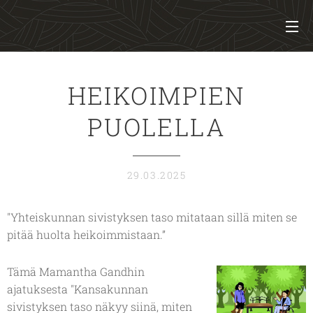
HEIKOIMPIEN
PUOLELLA
29.03.2025
"Yhteiskunnan sivistyksen taso mitataan sillä miten se
pitää huolta heikoimmistaan
.”
Tämä Mamantha Gandhin
ajatuksesta "Kansakunnan
sivistyksen taso näkyy siinä, miten